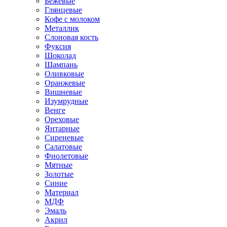
Бежевые
Глянцевые
Кофе с молоком
Металлик
Слоновая кость
Фуксия
Шоколад
Шампань
Оливковые
Оранжевые
Вишневые
Изумрудные
Венге
Ореховые
Янтарные
Сиреневые
Салатовые
Фиолетовые
Мятные
Золотые
Синие
Материал
МДФ
Эмаль
Акрил