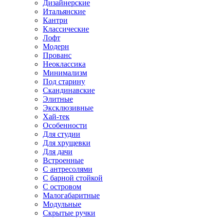
Дизайнерские
Итальянские
Кантри
Классические
Лофт
Модерн
Прованс
Неоклассика
Минимализм
Под старину
Скандинавские
Элитные
Эксклюзивные
Хай-тек
Особенности
Для студии
Для хрущевки
Для дачи
Встроенные
С антресолями
С барной стойкой
С островом
Малогабаритные
Модульные
Скрытые ручки