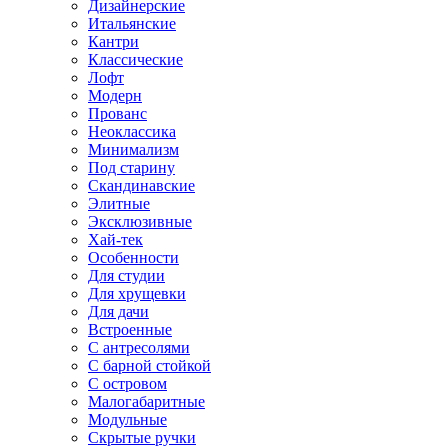
Дизайнерские
Итальянские
Кантри
Классические
Лофт
Модерн
Прованс
Неоклассика
Минимализм
Под старину
Скандинавские
Элитные
Эксклюзивные
Хай-тек
Особенности
Для студии
Для хрущевки
Для дачи
Встроенные
С антресолями
С барной стойкой
С островом
Малогабаритные
Модульные
Скрытые ручки