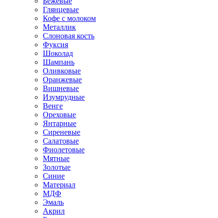
Бежевые
Глянцевые
Кофе с молоком
Металлик
Слоновая кость
Фуксия
Шоколад
Шампань
Оливковые
Оранжевые
Вишневые
Изумрудные
Венге
Ореховые
Янтарные
Сиреневые
Салатовые
Фиолетовые
Мятные
Золотые
Синие
Материал
МДФ
Эмаль
Акрил