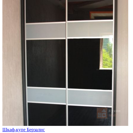
Шкаф-купе Берзалис