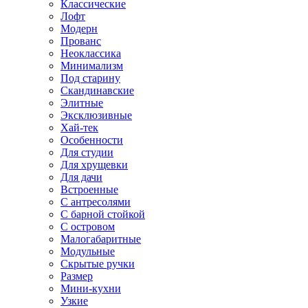
Классические
Лофт
Модерн
Прованс
Неоклассика
Минимализм
Под старину
Скандинавские
Элитные
Эксклюзивные
Хай-тек
Особенности
Для студии
Для хрущевки
Для дачи
Встроенные
С антресолями
С барной стойкой
С островом
Малогабаритные
Модульные
Скрытые ручки
Размер
Мини-кухни
Узкие