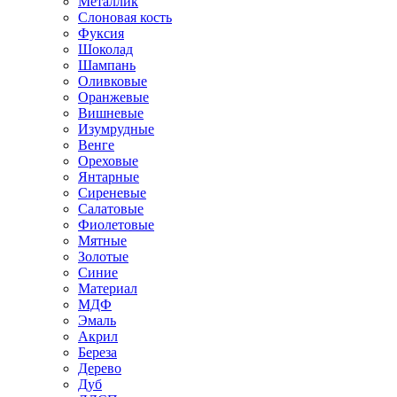
Металлик
Слоновая кость
Фуксия
Шоколад
Шампань
Оливковые
Оранжевые
Вишневые
Изумрудные
Венге
Ореховые
Янтарные
Сиреневые
Салатовые
Фиолетовые
Мятные
Золотые
Синие
Материал
МДФ
Эмаль
Акрил
Береза
Дерево
Дуб