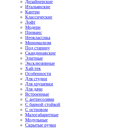
Дизайнерские
Итальянские
Кантри
Классические
Лофт
Модерн
Прованс
Неоклассика
Минимализм
Под старину
Скандинавские
Элитные
Эксклюзивные
Хай-тек
Особенности
Для студии
Для хрущевки
Для дачи
Встроенные
С антресолями
С барной стойкой
С островом
Малогабаритные
Модульные
Скрытые ручки