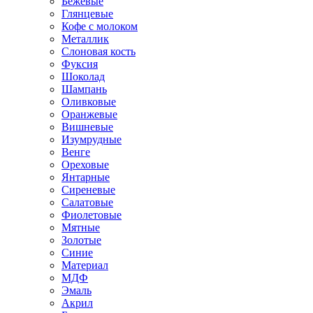
Бежевые
Глянцевые
Кофе с молоком
Металлик
Слоновая кость
Фуксия
Шоколад
Шампань
Оливковые
Оранжевые
Вишневые
Изумрудные
Венге
Ореховые
Янтарные
Сиреневые
Салатовые
Фиолетовые
Мятные
Золотые
Синие
Материал
МДФ
Эмаль
Акрил