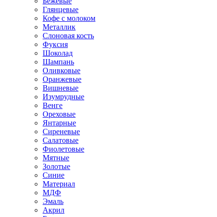
Бежевые
Глянцевые
Кофе с молоком
Металлик
Слоновая кость
Фуксия
Шоколад
Шампань
Оливковые
Оранжевые
Вишневые
Изумрудные
Венге
Ореховые
Янтарные
Сиреневые
Салатовые
Фиолетовые
Мятные
Золотые
Синие
Материал
МДФ
Эмаль
Акрил