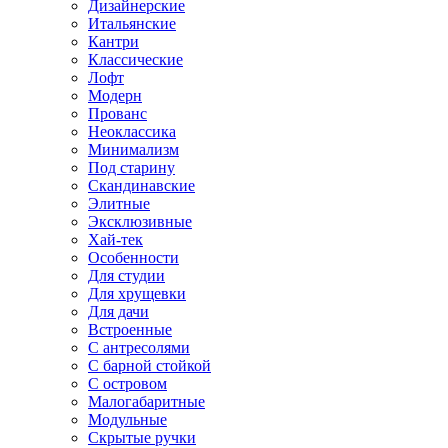
Дизайнерские
Итальянские
Кантри
Классические
Лофт
Модерн
Прованс
Неоклассика
Минимализм
Под старину
Скандинавские
Элитные
Эксклюзивные
Хай-тек
Особенности
Для студии
Для хрущевки
Для дачи
Встроенные
С антресолями
С барной стойкой
С островом
Малогабаритные
Модульные
Скрытые ручки