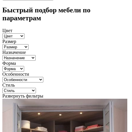
Быстрый подбор мебели по
параметрам
Цвет
Размер
Назначение
Форма
Особенности
Стиль
Развернуть фильтры