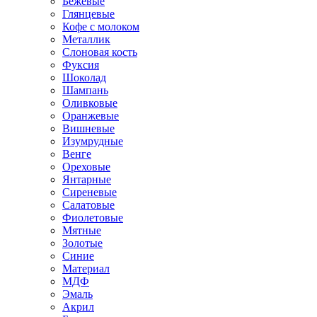
Бежевые
Глянцевые
Кофе с молоком
Металлик
Слоновая кость
Фуксия
Шоколад
Шампань
Оливковые
Оранжевые
Вишневые
Изумрудные
Венге
Ореховые
Янтарные
Сиреневые
Салатовые
Фиолетовые
Мятные
Золотые
Синие
Материал
МДФ
Эмаль
Акрил