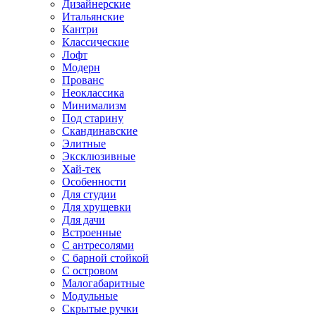
Дизайнерские
Итальянские
Кантри
Классические
Лофт
Модерн
Прованс
Неоклассика
Минимализм
Под старину
Скандинавские
Элитные
Эксклюзивные
Хай-тек
Особенности
Для студии
Для хрущевки
Для дачи
Встроенные
С антресолями
С барной стойкой
С островом
Малогабаритные
Модульные
Скрытые ручки