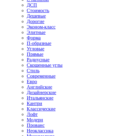
ДСП
Стоимость
Дешевые
Дорогие
Эконом-класс
Элитные
Форма
П-образные
Угловые
Прямые
Радиусные
Скошенные углы
Стиль
Современные
Евро
Английские
Дизайнерские
Итальянские
Кантри
Классические
Лофт
Модерн
Прованс
Неоклассика