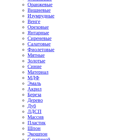
Оранжевые
Вишневые
Изумрудные
Венге
Ореховые
Янтарные
Сиреневые
Салатовые
Фиолетовые
Мятные
Золотые
Синие
Материал
МДФ
Эмаль
Акрил
Береза
Дерево
Дуб
ЛДСП
Массив
Пластик
Шпон
Экошпон
С патиной