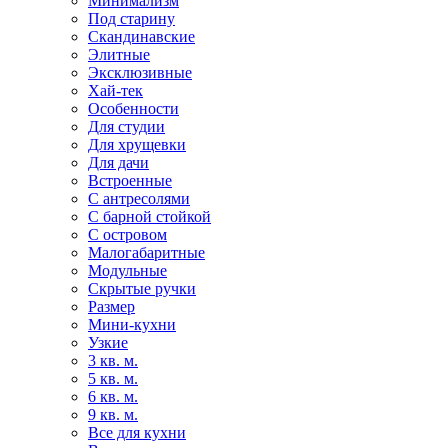
Минимализм
Под старину
Скандинавские
Элитные
Эксклюзивные
Хай-тек
Особенности
Для студии
Для хрущевки
Для дачи
Встроенные
С антресолями
С барной стойкой
С островом
Малогабаритные
Модульные
Скрытые ручки
Размер
Мини-кухни
Узкие
3 кв. м.
5 кв. м.
6 кв. м.
9 кв. м.
Все для кухни