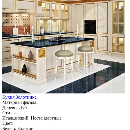
Кухня Золотинка
Материал фасада:
Дерево, Дуб
Стиль:
Итальянский, Нестандартные
Цвет:
Белый, Золотой