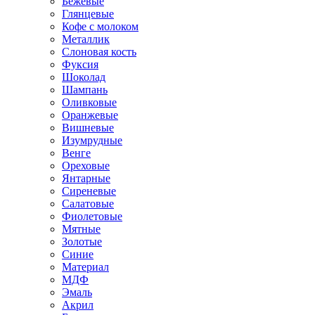
Бежевые
Глянцевые
Кофе с молоком
Металлик
Слоновая кость
Фуксия
Шоколад
Шампань
Оливковые
Оранжевые
Вишневые
Изумрудные
Венге
Ореховые
Янтарные
Сиреневые
Салатовые
Фиолетовые
Мятные
Золотые
Синие
Материал
МДФ
Эмаль
Акрил