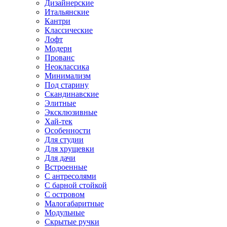
Дизайнерские
Итальянские
Кантри
Классические
Лофт
Модерн
Прованс
Неоклассика
Минимализм
Под старину
Скандинавские
Элитные
Эксклюзивные
Хай-тек
Особенности
Для студии
Для хрущевки
Для дачи
Встроенные
С антресолями
С барной стойкой
С островом
Малогабаритные
Модульные
Скрытые ручки