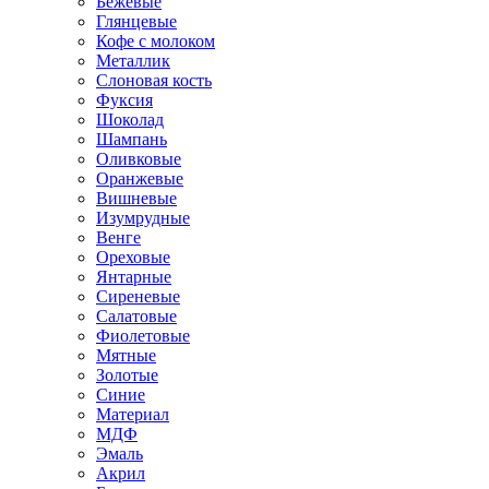
Бежевые
Глянцевые
Кофе с молоком
Металлик
Слоновая кость
Фуксия
Шоколад
Шампань
Оливковые
Оранжевые
Вишневые
Изумрудные
Венге
Ореховые
Янтарные
Сиреневые
Салатовые
Фиолетовые
Мятные
Золотые
Синие
Материал
МДФ
Эмаль
Акрил