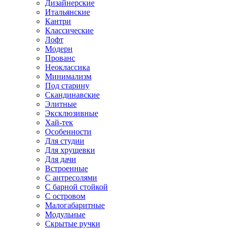
Дизайнерские
Итальянские
Кантри
Классические
Лофт
Модерн
Прованс
Неоклассика
Минимализм
Под старину
Скандинавские
Элитные
Эксклюзивные
Хай-тек
Особенности
Для студии
Для хрущевки
Для дачи
Встроенные
С антресолями
С барной стойкой
С островом
Малогабаритные
Модульные
Скрытые ручки