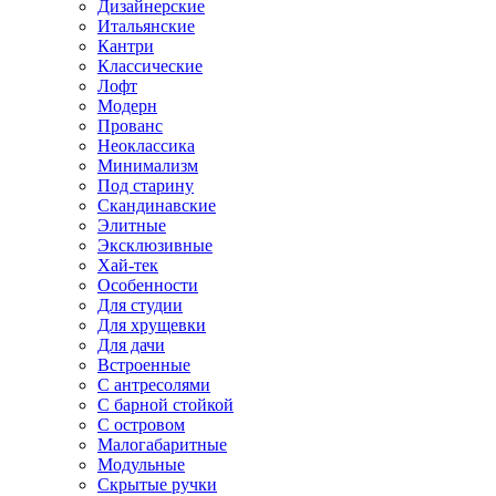
Дизайнерские
Итальянские
Кантри
Классические
Лофт
Модерн
Прованс
Неоклассика
Минимализм
Под старину
Скандинавские
Элитные
Эксклюзивные
Хай-тек
Особенности
Для студии
Для хрущевки
Для дачи
Встроенные
С антресолями
С барной стойкой
С островом
Малогабаритные
Модульные
Скрытые ручки