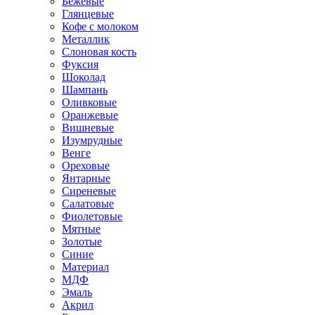
Бежевые
Глянцевые
Кофе с молоком
Металлик
Слоновая кость
Фуксия
Шоколад
Шампань
Оливковые
Оранжевые
Вишневые
Изумрудные
Венге
Ореховые
Янтарные
Сиреневые
Салатовые
Фиолетовые
Мятные
Золотые
Синие
Материал
МДФ
Эмаль
Акрил