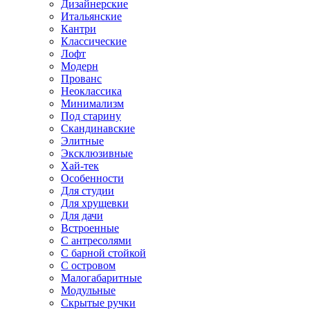
Дизайнерские
Итальянские
Кантри
Классические
Лофт
Модерн
Прованс
Неоклассика
Минимализм
Под старину
Скандинавские
Элитные
Эксклюзивные
Хай-тек
Особенности
Для студии
Для хрущевки
Для дачи
Встроенные
С антресолями
С барной стойкой
С островом
Малогабаритные
Модульные
Скрытые ручки