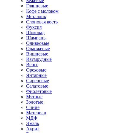
Бежевые
Глянцевые
Кофе с молоком
Металлик
Слоновая кость
Фуксия
Шоколад
Шампань
Оливковые
Оранжевые
Вишневые
Изумрудные
Венге
Ореховые
Янтарные
Сиреневые
Салатовые
Фиолетовые
Мятные
Золотые
Синие
Материал
МДФ
Эмаль
Акрил