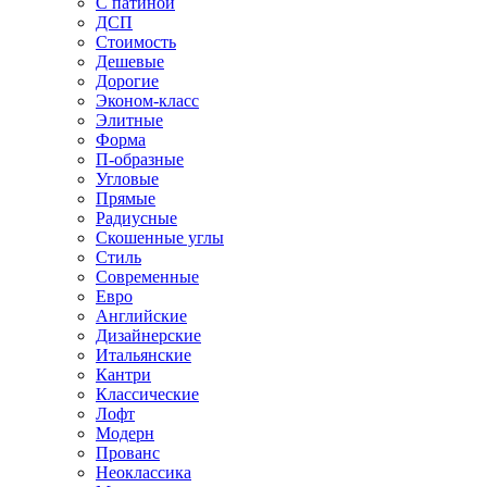
С патиной
ДСП
Стоимость
Дешевые
Дорогие
Эконом-класс
Элитные
Форма
П-образные
Угловые
Прямые
Радиусные
Скошенные углы
Стиль
Современные
Евро
Английские
Дизайнерские
Итальянские
Кантри
Классические
Лофт
Модерн
Прованс
Неоклассика