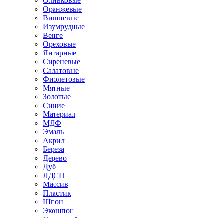
Оливковые
Оранжевые
Вишневые
Изумрудные
Венге
Ореховые
Янтарные
Сиреневые
Салатовые
Фиолетовые
Мятные
Золотые
Синие
Материал
МДФ
Эмаль
Акрил
Береза
Дерево
Дуб
ЛДСП
Массив
Пластик
Шпон
Экошпон