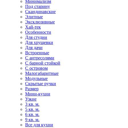
Минимализм
Под старину
Скандинавские
Элитные
Эксклюзивные
Хай-тек
Особенности
Для студии
Для хрущевки
Для дачи
Встроенные
С антресолями
С барной стойкой
С островом
Малогабаритные
Модульные
Скрытые ручки
Размер
Мини-кухни
Узкие
3 кв. м.
5 кв. м.
6 кв. м.
9 кв. м.
Все для кухни