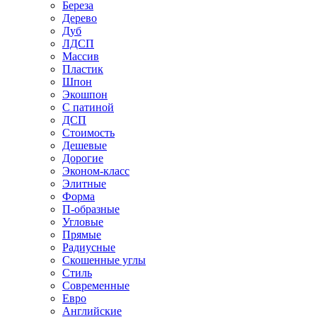
Береза
Дерево
Дуб
ЛДСП
Массив
Пластик
Шпон
Экошпон
С патиной
ДСП
Стоимость
Дешевые
Дорогие
Эконом-класс
Элитные
Форма
П-образные
Угловые
Прямые
Радиусные
Скошенные углы
Стиль
Современные
Евро
Английские