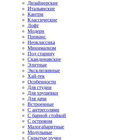
Дизайнерские
Итальянские
Кантри
Классические
Лофт
Модерн
Прованс
Неоклассика
Минимализм
Под старину
Скандинавские
Элитные
Эксклюзивные
Хай-тек
Особенности
Для студии
Для хрущевки
Для дачи
Встроенные
С антресолями
С барной стойкой
С островом
Малогабаритные
Модульные
Скрытые ручки