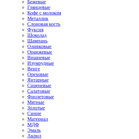
Бежевые
Глянцевые
Кофе с молоком
Металлик
Слоновая кость
Фуксия
Шоколад
Шампань
Оливковые
Оранжевые
Вишневые
Изумрудные
Венге
Ореховые
Янтарные
Сиреневые
Салатовые
Фиолетовые
Мятные
Золотые
Синие
Материал
МДФ
Эмаль
Акрил