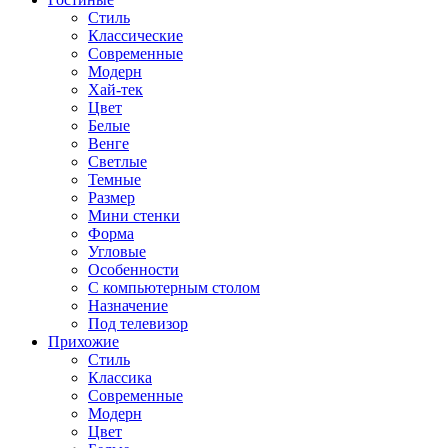
Стиль
Классические
Современные
Модерн
Хай-тек
Цвет
Белые
Венге
Светлые
Темные
Размер
Мини стенки
Форма
Угловые
Особенности
С компьютерным столом
Назначение
Под телевизор
Прихожие
Стиль
Классика
Современные
Модерн
Цвет