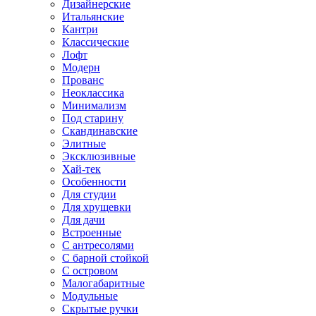
Дизайнерские
Итальянские
Кантри
Классические
Лофт
Модерн
Прованс
Неоклассика
Минимализм
Под старину
Скандинавские
Элитные
Эксклюзивные
Хай-тек
Особенности
Для студии
Для хрущевки
Для дачи
Встроенные
С антресолями
С барной стойкой
С островом
Малогабаритные
Модульные
Скрытые ручки