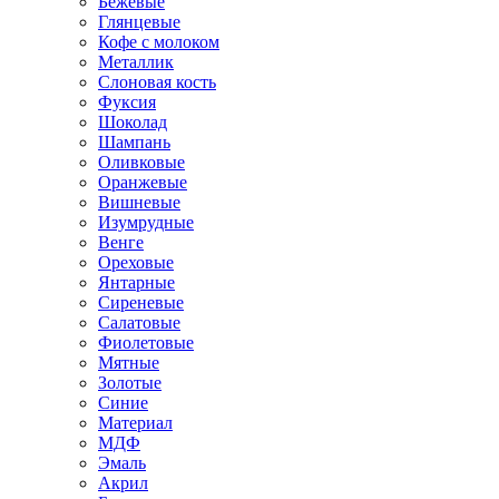
Бежевые
Глянцевые
Кофе с молоком
Металлик
Слоновая кость
Фуксия
Шоколад
Шампань
Оливковые
Оранжевые
Вишневые
Изумрудные
Венге
Ореховые
Янтарные
Сиреневые
Салатовые
Фиолетовые
Мятные
Золотые
Синие
Материал
МДФ
Эмаль
Акрил