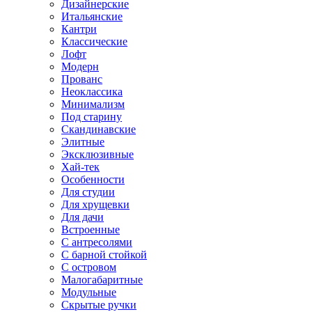
Дизайнерские
Итальянские
Кантри
Классические
Лофт
Модерн
Прованс
Неоклассика
Минимализм
Под старину
Скандинавские
Элитные
Эксклюзивные
Хай-тек
Особенности
Для студии
Для хрущевки
Для дачи
Встроенные
С антресолями
С барной стойкой
С островом
Малогабаритные
Модульные
Скрытые ручки