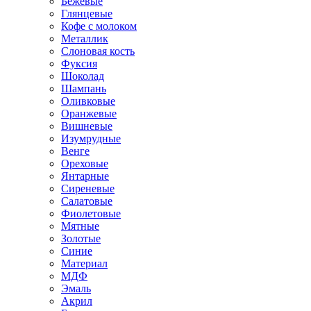
Бежевые
Глянцевые
Кофе с молоком
Металлик
Слоновая кость
Фуксия
Шоколад
Шампань
Оливковые
Оранжевые
Вишневые
Изумрудные
Венге
Ореховые
Янтарные
Сиреневые
Салатовые
Фиолетовые
Мятные
Золотые
Синие
Материал
МДФ
Эмаль
Акрил