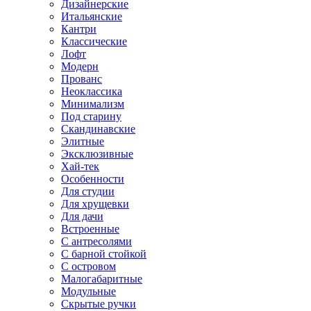
Дизайнерские
Итальянские
Кантри
Классические
Лофт
Модерн
Прованс
Неоклассика
Минимализм
Под старину
Скандинавские
Элитные
Эксклюзивные
Хай-тек
Особенности
Для студии
Для хрущевки
Для дачи
Встроенные
С антресолями
С барной стойкой
С островом
Малогабаритные
Модульные
Скрытые ручки