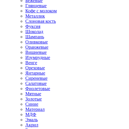
Бежевые
Глянцевые
Кофе с молоком
Металлик
Слоновая кость
Фуксия
Шоколад
Шампань
Оливковые
Оранжевые
Вишневые
Изумрудные
Венге
Ореховые
Янтарные
Сиреневые
Салатовые
Фиолетовые
Мятные
Золотые
Синие
Материал
МДФ
Эмаль
Акрил