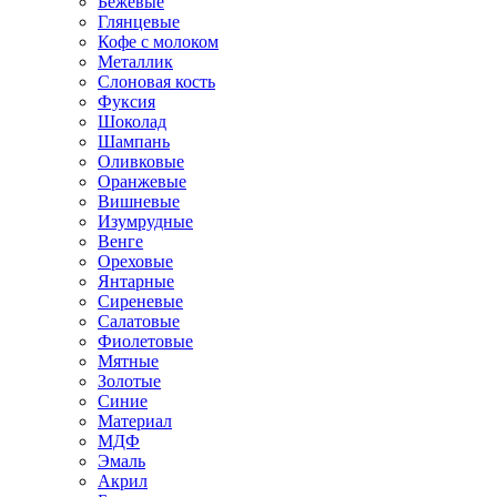
Бежевые
Глянцевые
Кофе с молоком
Металлик
Слоновая кость
Фуксия
Шоколад
Шампань
Оливковые
Оранжевые
Вишневые
Изумрудные
Венге
Ореховые
Янтарные
Сиреневые
Салатовые
Фиолетовые
Мятные
Золотые
Синие
Материал
МДФ
Эмаль
Акрил