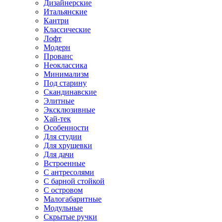
Дизайнерские
Итальянские
Кантри
Классические
Лофт
Модерн
Прованс
Неоклассика
Минимализм
Под старину
Скандинавские
Элитные
Эксклюзивные
Хай-тек
Особенности
Для студии
Для хрущевки
Для дачи
Встроенные
С антресолями
С барной стойкой
С островом
Малогабаритные
Модульные
Скрытые ручки