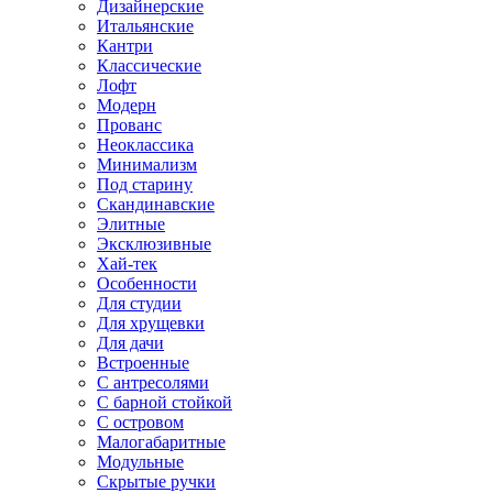
Дизайнерские
Итальянские
Кантри
Классические
Лофт
Модерн
Прованс
Неоклассика
Минимализм
Под старину
Скандинавские
Элитные
Эксклюзивные
Хай-тек
Особенности
Для студии
Для хрущевки
Для дачи
Встроенные
С антресолями
С барной стойкой
С островом
Малогабаритные
Модульные
Скрытые ручки