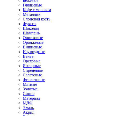
Бежевые
Глянцевые
Кофе с молоком
Металлик
Слоновая кость
Фуксия
Шоколад
Шампань
Оливковые
Оранжевые
Вишневые
Изумрудные
Венге
Ореховые
Янтарные
Сиреневые
Салатовые
Фиолетовые
Мятные
Золотые
Синие
Материал
МДФ
Эмаль
Акрил