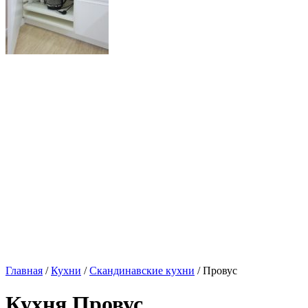
Главная
/
Кухни
/
Скандинавские кухни
/ Провус
Кухня Провус