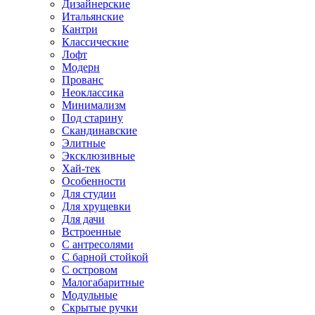
Дизайнерские
Итальянские
Кантри
Классические
Лофт
Модерн
Прованс
Неоклассика
Минимализм
Под старину
Скандинавские
Элитные
Эксклюзивные
Хай-тек
Особенности
Для студии
Для хрущевки
Для дачи
Встроенные
С антресолями
С барной стойкой
С островом
Малогабаритные
Модульные
Скрытые ручки