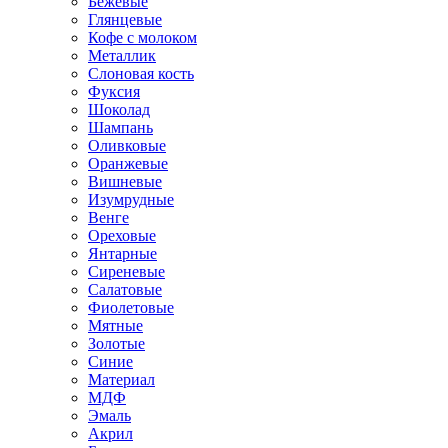
Бежевые
Глянцевые
Кофе с молоком
Металлик
Слоновая кость
Фуксия
Шоколад
Шампань
Оливковые
Оранжевые
Вишневые
Изумрудные
Венге
Ореховые
Янтарные
Сиреневые
Салатовые
Фиолетовые
Мятные
Золотые
Синие
Материал
МДФ
Эмаль
Акрил