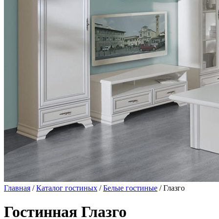
Главная
/
Каталог гостиных
/
Белые гостиные
/ Глазго
Гостинная Глазго