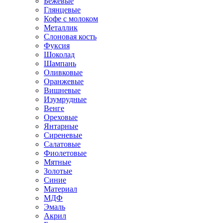
Бежевые
Глянцевые
Кофе с молоком
Металлик
Слоновая кость
Фуксия
Шоколад
Шампань
Оливковые
Оранжевые
Вишневые
Изумрудные
Венге
Ореховые
Янтарные
Сиреневые
Салатовые
Фиолетовые
Мятные
Золотые
Синие
Материал
МДФ
Эмаль
Акрил