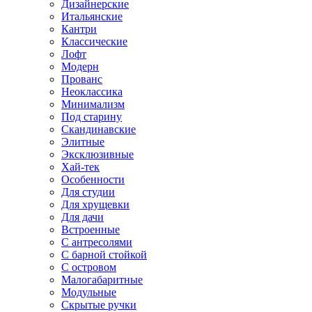
Дизайнерские
Итальянские
Кантри
Классические
Лофт
Модерн
Прованс
Неоклассика
Минимализм
Под старину
Скандинавские
Элитные
Эксклюзивные
Хай-тек
Особенности
Для студии
Для хрущевки
Для дачи
Встроенные
С антресолями
С барной стойкой
С островом
Малогабаритные
Модульные
Скрытые ручки