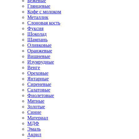
Бежевые
Глянцевые
Кофе с молоком
Металлик
Слоновая кость
Фуксия
Шоколад
Шампань
Оливковые
Оранжевые
Вишневые
Изумрудные
Венге
Ореховые
Янтарные
Сиреневые
Салатовые
Фиолетовые
Мятные
Золотые
Синие
Материал
МДФ
Эмаль
Акрил