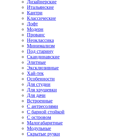
Дизайнерские
Итальянские
Кантри
Классические
Лофт
Модерн
Прованс
Неоклассика
Минимализм
Под старину
Скандинавские
Элитные
Эксклюзивные
Хай-тек
Особенности
Для студии
Для хрущевки
Для дачи
Встроенные
С антресолями
С барной стойкой
С островом
Малогабаритные
Модульные
Скрытые ручки