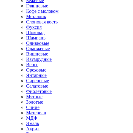
Бежевые
Глянцевые
Кофе с молоком
Металлик
Слоновая кость
Фуксия
Шоколад
Шампань
Оливковые
Оранжевые
Вишневые
Изумрудные
Венге
Ореховые
Янтарные
Сиреневые
Салатовые
Фиолетовые
Мятные
Золотые
Синие
Материал
МДФ
Эмаль
Акрил