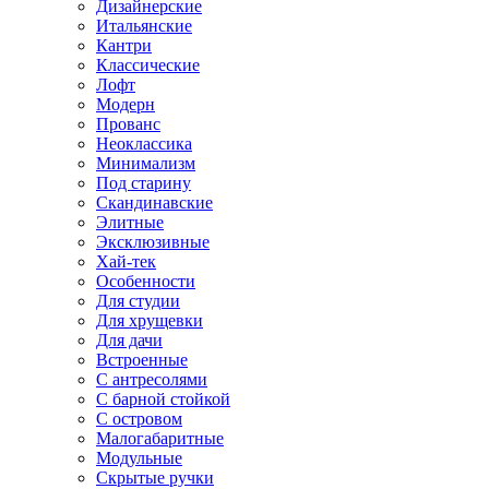
Дизайнерские
Итальянские
Кантри
Классические
Лофт
Модерн
Прованс
Неоклассика
Минимализм
Под старину
Скандинавские
Элитные
Эксклюзивные
Хай-тек
Особенности
Для студии
Для хрущевки
Для дачи
Встроенные
С антресолями
С барной стойкой
С островом
Малогабаритные
Модульные
Скрытые ручки