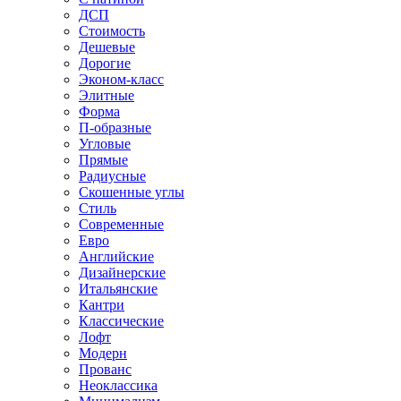
ДСП
Стоимость
Дешевые
Дорогие
Эконом-класс
Элитные
Форма
П-образные
Угловые
Прямые
Радиусные
Скошенные углы
Стиль
Современные
Евро
Английские
Дизайнерские
Итальянские
Кантри
Классические
Лофт
Модерн
Прованс
Неоклассика