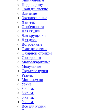
Минимализм
Под старину
Скандинавские
Элитные
Эксклюзивные
Хай-тек
Особенности
Для студии
Для хрущевки
Для дачи
Встроенные
С антресолями
С барной стойкой
С островом
Малогабаритные
Модульные
Скрытые ручки
Размер
Мини-кухни
Узкие
3 кв. м.
5 кв. м.
6 кв. м.
9 кв. м.
Все для кухни