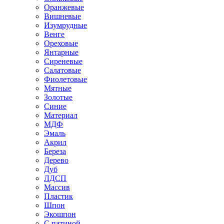
Оранжевые
Вишневые
Изумрудные
Венге
Ореховые
Янтарные
Сиреневые
Салатовые
Фиолетовые
Мятные
Золотые
Синие
Материал
МДФ
Эмаль
Акрил
Береза
Дерево
Дуб
ЛДСП
Массив
Пластик
Шпон
Экошпон
С патиной