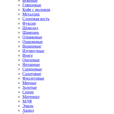
Бежевые
Глянцевые
Кофе с молоком
Металлик
Слоновая кость
Фуксия
Шоколад
Шампань
Оливковые
Оранжевые
Вишневые
Изумрудные
Венге
Ореховые
Янтарные
Сиреневые
Салатовые
Фиолетовые
Мятные
Золотые
Синие
Материал
МДФ
Эмаль
Акрил