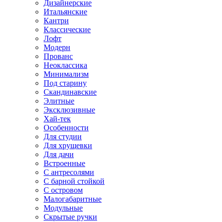
Дизайнерские
Итальянские
Кантри
Классические
Лофт
Модерн
Прованс
Неоклассика
Минимализм
Под старину
Скандинавские
Элитные
Эксклюзивные
Хай-тек
Особенности
Для студии
Для хрущевки
Для дачи
Встроенные
С антресолями
С барной стойкой
С островом
Малогабаритные
Модульные
Скрытые ручки