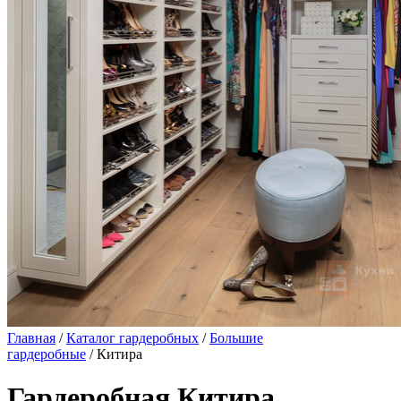
Главная
/
Каталог гардеробных
/
Большие
гардеробные
/ Китира
Гардеробная Китира