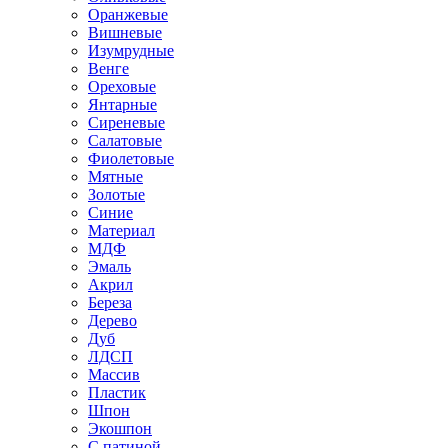
Оранжевые
Вишневые
Изумрудные
Венге
Ореховые
Янтарные
Сиреневые
Салатовые
Фиолетовые
Мятные
Золотые
Синие
Материал
МДФ
Эмаль
Акрил
Береза
Дерево
Дуб
ЛДСП
Массив
Пластик
Шпон
Экошпон
С патиной