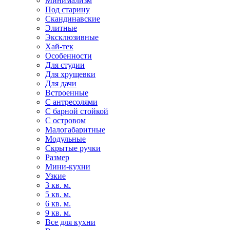
Минимализм
Под старину
Скандинавские
Элитные
Эксклюзивные
Хай-тек
Особенности
Для студии
Для хрущевки
Для дачи
Встроенные
С антресолями
С барной стойкой
С островом
Малогабаритные
Модульные
Скрытые ручки
Размер
Мини-кухни
Узкие
3 кв. м.
5 кв. м.
6 кв. м.
9 кв. м.
Все для кухни