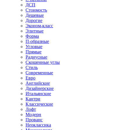
ДСП
Стоимость
Дешевые
Дорогие
Эконом-класс
Элитные
Форма
П-образные
Угловые
Прямые
Радиусные
Скошенные углы
Стиль
Современные
Евро
Английские
Дизайнерские
Итальянские
Кантри
Классические
Лофт
Модерн
Прованс
Неоклассика