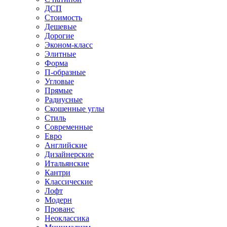
ДСП
Стоимость
Дешевые
Дорогие
Эконом-класс
Элитные
Форма
П-образные
Угловые
Прямые
Радиусные
Скошенные углы
Стиль
Современные
Евро
Английские
Дизайнерские
Итальянские
Кантри
Классические
Лофт
Модерн
Прованс
Неоклассика