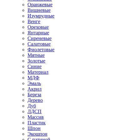
Оранжевые
Вишневые
Изумрудные
Венге
Ореховые
Янтарные
Сиреневые
Салатовые
Фиолетовые
Мятные
Золотые
Синие
Материал
МДФ
Эмаль
Акрил
Береза
Дерево
Дуб
ЛДСП
Массив
Пластик
Шпон
Экошпон
С патиной