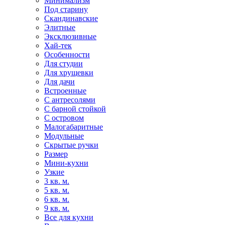
Минимализм
Под старину
Скандинавские
Элитные
Эксклюзивные
Хай-тек
Особенности
Для студии
Для хрущевки
Для дачи
Встроенные
С антресолями
С барной стойкой
С островом
Малогабаритные
Модульные
Скрытые ручки
Размер
Мини-кухни
Узкие
3 кв. м.
5 кв. м.
6 кв. м.
9 кв. м.
Все для кухни