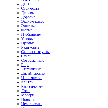
ДСП
Стоимость
Дешевые
Дорогие
Эконом-класс
Элитные
Форма
П-образные
Угловые
Прямые
Радиусные
Скошенные углы
Стиль
Современные
Евро
Английские
Дизайнерские
Итальянские
Кантри
Классические
Лофт
Модерн
Прованс
Неоклассика