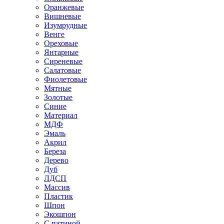
Оранжевые
Вишневые
Изумрудные
Венге
Ореховые
Янтарные
Сиреневые
Салатовые
Фиолетовые
Мятные
Золотые
Синие
Материал
МДФ
Эмаль
Акрил
Береза
Дерево
Дуб
ЛДСП
Массив
Пластик
Шпон
Экошпон
С патиной