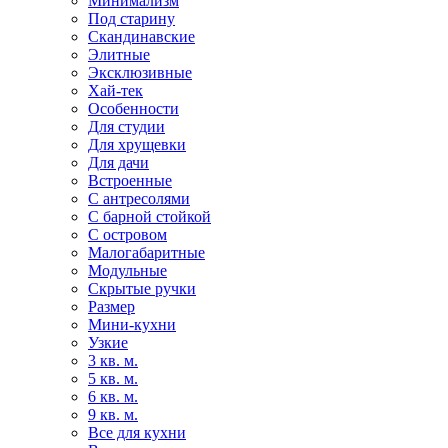
Минимализм
Под старину
Скандинавские
Элитные
Эксклюзивные
Хай-тек
Особенности
Для студии
Для хрущевки
Для дачи
Встроенные
С антресолями
С барной стойкой
С островом
Малогабаритные
Модульные
Скрытые ручки
Размер
Мини-кухни
Узкие
3 кв. м.
5 кв. м.
6 кв. м.
9 кв. м.
Все для кухни