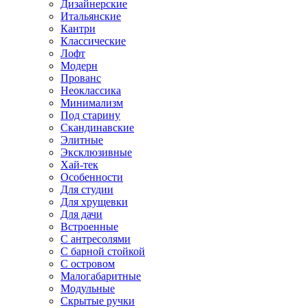
Дизайнерские
Итальянские
Кантри
Классические
Лофт
Модерн
Прованс
Неоклассика
Минимализм
Под старину
Скандинавские
Элитные
Эксклюзивные
Хай-тек
Особенности
Для студии
Для хрущевки
Для дачи
Встроенные
С антресолями
С барной стойкой
С островом
Малогабаритные
Модульные
Скрытые ручки