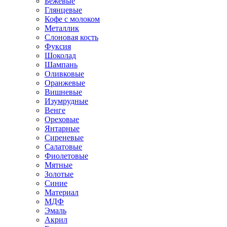
Бежевые
Глянцевые
Кофе с молоком
Металлик
Слоновая кость
Фуксия
Шоколад
Шампань
Оливковые
Оранжевые
Вишневые
Изумрудные
Венге
Ореховые
Янтарные
Сиреневые
Салатовые
Фиолетовые
Мятные
Золотые
Синие
Материал
МДФ
Эмаль
Акрил