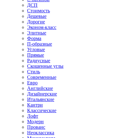
ДСП
Стоимость
Дешевые
Дорогие
Эконом-класс
Элитные
Форма
П-образные
Угловые
Прямые
Радиусные
Скошенные углы
Стиль
Современные
Евро
Английские
Дизайнерские
Итальянские
Кантри
Классические
Лофт
Модерн
Прованс
Неоклассика