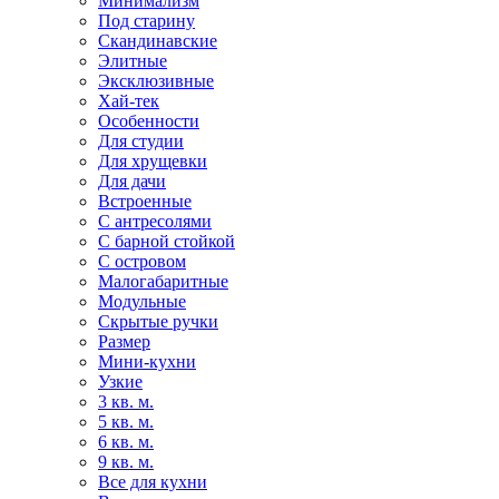
Минимализм
Под старину
Скандинавские
Элитные
Эксклюзивные
Хай-тек
Особенности
Для студии
Для хрущевки
Для дачи
Встроенные
С антресолями
С барной стойкой
С островом
Малогабаритные
Модульные
Скрытые ручки
Размер
Мини-кухни
Узкие
3 кв. м.
5 кв. м.
6 кв. м.
9 кв. м.
Все для кухни