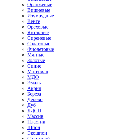
Оранжевые
Вишневые
Изумрудные
Венге
Ореховые
Янтарные
Сиреневые
Салатовые
Фиолетовые
Мятные
Золотые
Синие
Материал
МДФ
Эмаль
Акрил
Береза
Дерево
Дуб
ЛДСП
Массив
Пластик
Шпон
Экошпон
С патиной