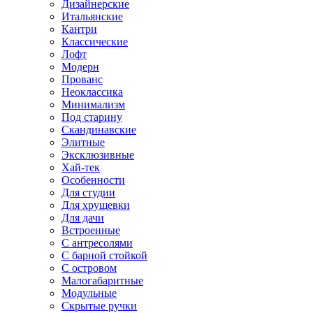
Дизайнерские
Итальянские
Кантри
Классические
Лофт
Модерн
Прованс
Неоклассика
Минимализм
Под старину
Скандинавские
Элитные
Эксклюзивные
Хай-тек
Особенности
Для студии
Для хрущевки
Для дачи
Встроенные
С антресолями
С барной стойкой
С островом
Малогабаритные
Модульные
Скрытые ручки