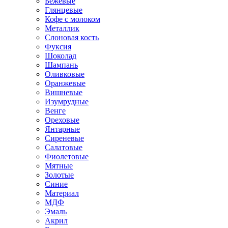
Бежевые
Глянцевые
Кофе с молоком
Металлик
Слоновая кость
Фуксия
Шоколад
Шампань
Оливковые
Оранжевые
Вишневые
Изумрудные
Венге
Ореховые
Янтарные
Сиреневые
Салатовые
Фиолетовые
Мятные
Золотые
Синие
Материал
МДФ
Эмаль
Акрил