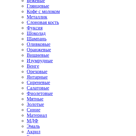
Бежевые
Глянцевые
Кофе с молоком
Металлик
Слоновая кость
Фуксия
Шоколад
Шампань
Оливковые
Оранжевые
Вишневые
Изумрудные
Венге
Ореховые
Янтарные
Сиреневые
Салатовые
Фиолетовые
Мятные
Золотые
Синие
Материал
МДФ
Эмаль
Акрил