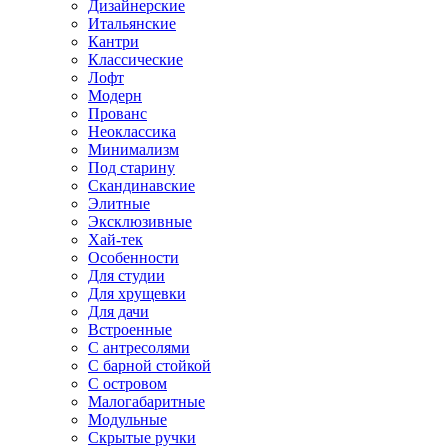
Дизайнерские
Итальянские
Кантри
Классические
Лофт
Модерн
Прованс
Неоклассика
Минимализм
Под старину
Скандинавские
Элитные
Эксклюзивные
Хай-тек
Особенности
Для студии
Для хрущевки
Для дачи
Встроенные
С антресолями
С барной стойкой
С островом
Малогабаритные
Модульные
Скрытые ручки