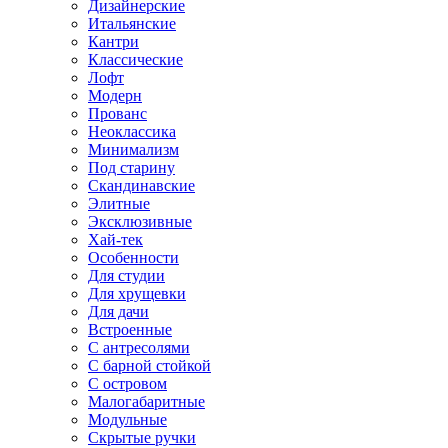
Дизайнерские
Итальянские
Кантри
Классические
Лофт
Модерн
Прованс
Неоклассика
Минимализм
Под старину
Скандинавские
Элитные
Эксклюзивные
Хай-тек
Особенности
Для студии
Для хрущевки
Для дачи
Встроенные
С антресолями
С барной стойкой
С островом
Малогабаритные
Модульные
Скрытые ручки