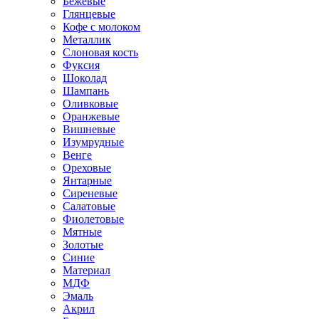
Бежевые
Глянцевые
Кофе с молоком
Металлик
Слоновая кость
Фуксия
Шоколад
Шампань
Оливковые
Оранжевые
Вишневые
Изумрудные
Венге
Ореховые
Янтарные
Сиреневые
Салатовые
Фиолетовые
Мятные
Золотые
Синие
Материал
МДФ
Эмаль
Акрил