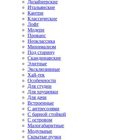
Дизайнерские
Итальянские
Кантри
Классические
Лофт
Модерн
Прованс
Неоклассика
Минимализм
Под старину
Скандинавские
Элитные
Эксклюзивные
Хай-тек
Особенности
Для студии
Для хрущевки
Для дачи
Встроенные
С антресолями
С барной стойкой
С островом
Малогабаритные
Модульные
Скрытые ручки