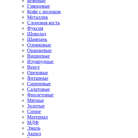
Бежевые
Глянцевые
Кофе с молоком
Металлик
Слоновая кость
Фуксия
Шоколад
Шампань
Оливковые
Оранжевые
Вишневые
Изумрудные
Венге
Ореховые
Янтарные
Сиреневые
Салатовые
Фиолетовые
Мятные
Золотые
Синие
Материал
МДФ
Эмаль
Акрил