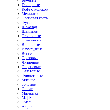
Бежевые
Глянцевые
Кофе с молоком
Металлик
Слоновая кость
Фуксия
Шоколад
Шампань
Оливковые
Оранжевые
Вишневые
Изумрудные
Венге
Ореховые
Янтарные
Сиреневые
Салатовые
Фиолетовые
Мятные
Золотые
Синие
Материал
МДФ
Эмаль
Акрил