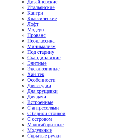
Дизайнерские
Итальянские
Кантри
Классические
Лофт
Модерн
Прованс
Неоклассика
Минимализм
Под старину
Скандинавские
Элитные
Эксклюзивные
Хай-тек
Особенности
Для студии
Для хрущевки
Для дачи
Встроенные
С антресолями
С барной стойкой
С островом
Малогабаритные
Модульные
Скрытые ручки