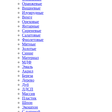
Оранжевые
Вишневые
Изумрудные
Венге
Ореховые
Янтарные
Сиреневые
Салатовые
Фиолетовые
Мятные
Золотые
Синие
Материал
МДФ
Эмаль
Акрил
Береза
Дерево
Дуб
ЛДСП
Массив
Пластик
Шпон
Экошпон
С патиной