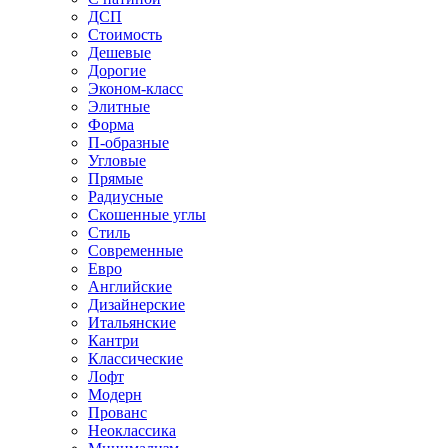
ДСП
Стоимость
Дешевые
Дорогие
Эконом-класс
Элитные
Форма
П-образные
Угловые
Прямые
Радиусные
Скошенные углы
Стиль
Современные
Евро
Английские
Дизайнерские
Итальянские
Кантри
Классические
Лофт
Модерн
Прованс
Неоклассика