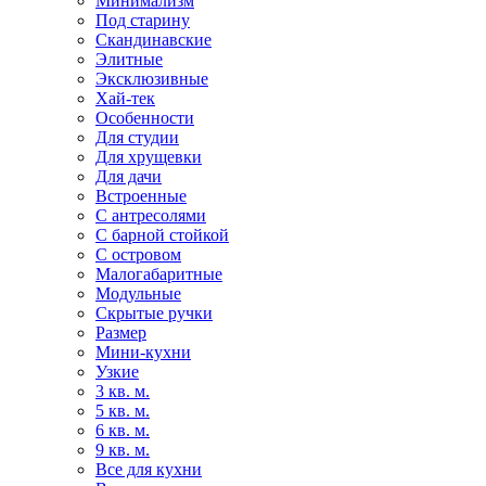
Минимализм
Под старину
Скандинавские
Элитные
Эксклюзивные
Хай-тек
Особенности
Для студии
Для хрущевки
Для дачи
Встроенные
С антресолями
С барной стойкой
С островом
Малогабаритные
Модульные
Скрытые ручки
Размер
Мини-кухни
Узкие
3 кв. м.
5 кв. м.
6 кв. м.
9 кв. м.
Все для кухни