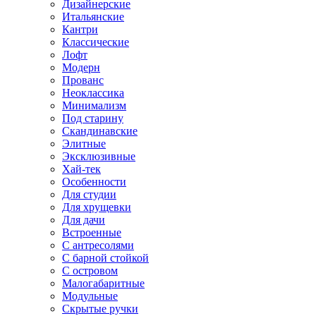
Дизайнерские
Итальянские
Кантри
Классические
Лофт
Модерн
Прованс
Неоклассика
Минимализм
Под старину
Скандинавские
Элитные
Эксклюзивные
Хай-тек
Особенности
Для студии
Для хрущевки
Для дачи
Встроенные
С антресолями
С барной стойкой
С островом
Малогабаритные
Модульные
Скрытые ручки