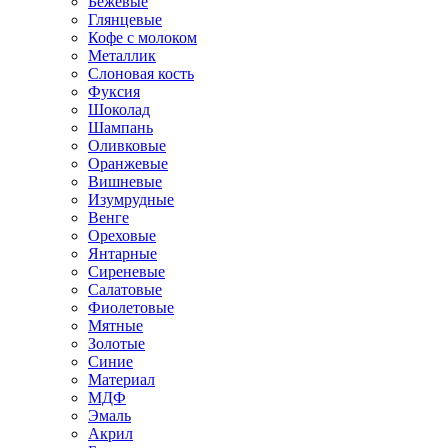
Бежевые
Глянцевые
Кофе с молоком
Металлик
Слоновая кость
Фуксия
Шоколад
Шампань
Оливковые
Оранжевые
Вишневые
Изумрудные
Венге
Ореховые
Янтарные
Сиреневые
Салатовые
Фиолетовые
Мятные
Золотые
Синие
Материал
МДФ
Эмаль
Акрил