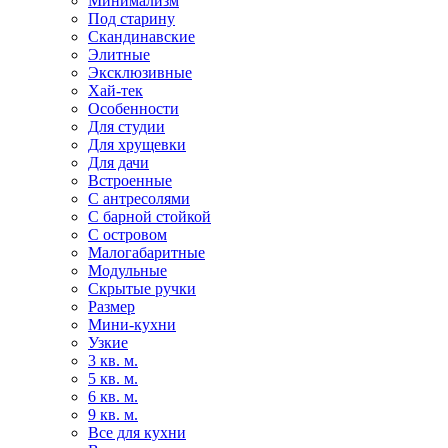
Минимализм
Под старину
Скандинавские
Элитные
Эксклюзивные
Хай-тек
Особенности
Для студии
Для хрущевки
Для дачи
Встроенные
С антресолями
С барной стойкой
С островом
Малогабаритные
Модульные
Скрытые ручки
Размер
Мини-кухни
Узкие
3 кв. м.
5 кв. м.
6 кв. м.
9 кв. м.
Все для кухни