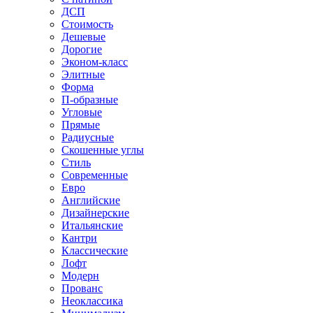
ДСП
Стоимость
Дешевые
Дорогие
Эконом-класс
Элитные
Форма
П-образные
Угловые
Прямые
Радиусные
Скошенные углы
Стиль
Современные
Евро
Английские
Дизайнерские
Итальянские
Кантри
Классические
Лофт
Модерн
Прованс
Неоклассика