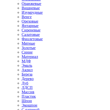
Оранжевые
Вишневые
Изумрудные
Венге
Ореховые
Янтарные
Сиреневые
Салатовые
Фиолетовые
Мятные
Золотые
Синие
Материал
МДФ
Эмаль
Акрил
Береза
Дерево
Дуб
ЛДСП
Массив
Пластик
Шпон
Экошпон
С патиной