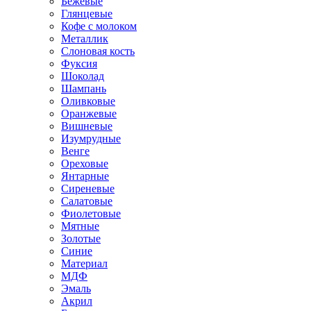
Бежевые
Глянцевые
Кофе с молоком
Металлик
Слоновая кость
Фуксия
Шоколад
Шампань
Оливковые
Оранжевые
Вишневые
Изумрудные
Венге
Ореховые
Янтарные
Сиреневые
Салатовые
Фиолетовые
Мятные
Золотые
Синие
Материал
МДФ
Эмаль
Акрил