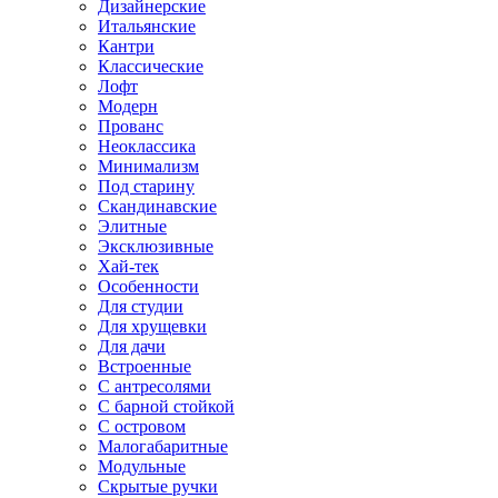
Дизайнерские
Итальянские
Кантри
Классические
Лофт
Модерн
Прованс
Неоклассика
Минимализм
Под старину
Скандинавские
Элитные
Эксклюзивные
Хай-тек
Особенности
Для студии
Для хрущевки
Для дачи
Встроенные
С антресолями
С барной стойкой
С островом
Малогабаритные
Модульные
Скрытые ручки