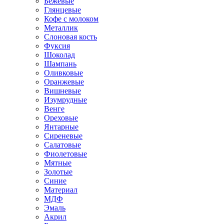
Бежевые
Глянцевые
Кофе с молоком
Металлик
Слоновая кость
Фуксия
Шоколад
Шампань
Оливковые
Оранжевые
Вишневые
Изумрудные
Венге
Ореховые
Янтарные
Сиреневые
Салатовые
Фиолетовые
Мятные
Золотые
Синие
Материал
МДФ
Эмаль
Акрил