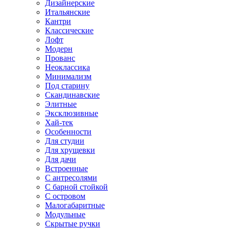
Дизайнерские
Итальянские
Кантри
Классические
Лофт
Модерн
Прованс
Неоклассика
Минимализм
Под старину
Скандинавские
Элитные
Эксклюзивные
Хай-тек
Особенности
Для студии
Для хрущевки
Для дачи
Встроенные
С антресолями
С барной стойкой
С островом
Малогабаритные
Модульные
Скрытые ручки