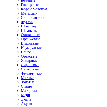
Бежевые
Глянцевые
Кофе с молоком
Металлик
Слоновая кость
Фуксия
Шоколад
Шампань
Оливковые
Оранжевые
Вишневые
Изумрудные
Венге
Ореховые
Янтарные
Сиреневые
Салатовые
Фиолетовые
Мятные
Золотые
Синие
Материал
МДФ
Эмаль
Акрил