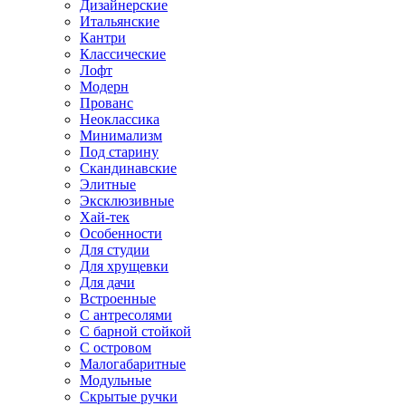
Дизайнерские
Итальянские
Кантри
Классические
Лофт
Модерн
Прованс
Неоклассика
Минимализм
Под старину
Скандинавские
Элитные
Эксклюзивные
Хай-тек
Особенности
Для студии
Для хрущевки
Для дачи
Встроенные
С антресолями
С барной стойкой
С островом
Малогабаритные
Модульные
Скрытые ручки