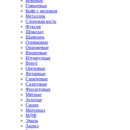
Бежевые
Глянцевые
Кофе с молоком
Металлик
Слоновая кость
Фуксия
Шоколад
Шампань
Оливковые
Оранжевые
Вишневые
Изумрудные
Венге
Ореховые
Янтарные
Сиреневые
Салатовые
Фиолетовые
Мятные
Золотые
Синие
Материал
МДФ
Эмаль
Акрил