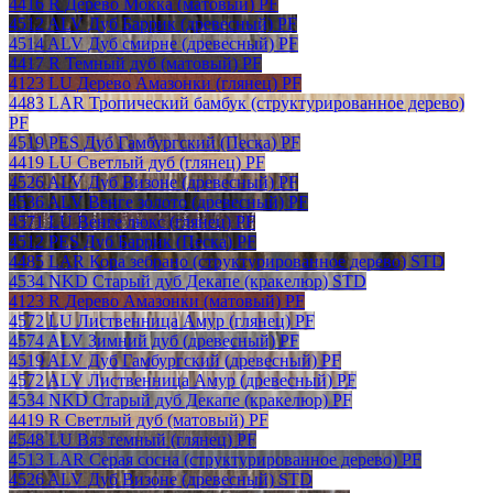
4416 R Дерево Мокка (матовый) PF
4512 ALV Дуб Баррик (древесный) PF
4514 ALV Дуб смирне (древесный) PF
4417 R Темный дуб (матовый) PF
4123 LU Дерево Амазонки (глянец) PF
4483 LAR Тропический бамбук (структурированное дерево)
PF
4519 PES Дуб Гамбургский (Песка) PF
4419 LU Светлый дуб (глянец) PF
4526 ALV Дуб Визоне (древесный) PF
4536 ALV Венге золото (древесный) PF
4571 LU Венге люкс (глянец) PF
4512 PES Дуб Баррик (Песка) PF
4485 LAR Кора зебрано (структурированное дерево) STD
4534 NKD Старый дуб Декапе (кракелюр) STD
4123 R Дерево Амазонки (матовый) PF
4572 LU Лиственница Амур (глянец) PF
4574 ALV Зимний дуб (древесный) PF
4519 ALV Дуб Гамбургский (древесный) PF
4572 ALV Лиственница Амур (древесный) PF
4534 NKD Старый дуб Декапе (кракелюр) PF
4419 R Светлый дуб (матовый) PF
4548 LU Вяз темный (глянец) PF
4513 LAR Серая сосна (структурированное дерево) PF
4526 ALV Дуб Визоне (древесный) STD