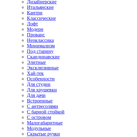
Дизайнерские
Итальянские
Кантри
Классические
Лофт
Модерн
Прованс
Неоклассика
Минимализм
Под старину
Скандинавские
Элитные
Эксклюзивные
Хай-тек
Особенности
Для студии
Для хрущевки
Для дачи
Встроенные
С антресолями
С барной стойкой
С островом
Малогабаритные
Модульные
Скрытые ручки