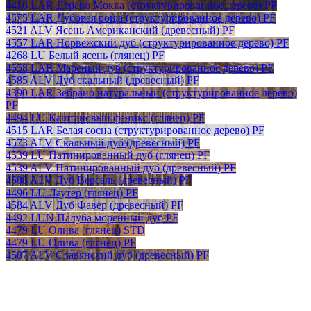
4416 LAR Дерево Мокка (структурированное дерево) PF
4575 LAR Дубовая роща (структурированное дерево) PF
4521 ALV Ясень Американский (древесный) PF
4557 LAR Норвежский дуб (структурированное дерево) PF
4268 LU Белый ясень (глянец) PF
4558 LAR Мареный дуб (структурированное дерево) PF
4585 ALV Дуб скальный (древесный) PF
4390 LAR Зебрано натуральный (структурированное дерево)
PF
4494 LU Каштановый феникс (глянец) PF
4515 LAR Белая сосна (структурированное дерево) PF
4573 ALV Скальный дуб (древесный) PF
4539 LU Патинированный дуб (глянец) PF
4539 ALV Патинированный дуб (древесный) PF
4588 ALV Дуб Версаль (древесный) PF
4496 LU Лаутер (глянец) PF
4584 ALV Дуб Фавер (древесный) PF
4492 LUN Палуба моренный дуб PF
4479 LU Олива (глянец) STD
4479 LU Олива (глянец) PF
4587 ALV Славянский дуб (древесный) PF