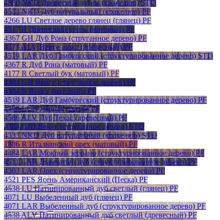
4530 NKD Древесный уголь (кракелюр) STD
4533 NKD Дуб натуральный (кракелюр) PF
4266 LU Светлое дерево глянец (глянец) PF
4517 R Древесный уголь (матовый) PF
4367 GH Дуб Рона (струганное дерево) PF
4571 ALV Венге люкс (древесный) PF
4519 LAR Дуб Гамбургский (структурированное дерево) STD
4367 R Дуб Рона (матовый) PF
4177 R Светлый бук (матовый) PF
4384 GH Венге (струганное дерево) PF
4384 R Венге (матовый) PF
4519 LAR Дуб Гамбургский (структурированное дерево) PF
4490 LUN Черная палуба PF
4586 ALV Дуб Техас (древесный) PF
4384 GHI Венге (струганное дерево) STD
4533 NKD Дуб натуральный (кракелюр) STD
1886 R Итальянский орех (матовый) PF
4484 LAR Мокрый зебрано (структурированное дерево) PF
4511 LAR Дымчатый дуб (структурированное дерево) PF
4303 LAR Орех (структурированное дерево) PF
4521 PES Ясень Американский (Песка) PF
4538 LU Патинированный дуб светлый (глянец) PF
4071 LU Выбеленный дуб (глянец) PF
4071 LAR Выбеленный дуб (структурированное дерево) PF
4538 ALV Патинированный дуб светлый (древесный) PF