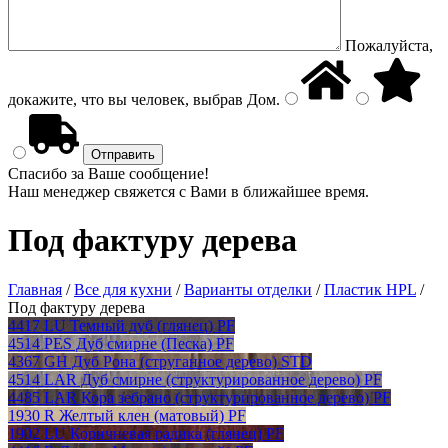
Пожалуйста,
докажите, что вы человек, выбрав
Дом
.
Спасибо за Ваше сообщение!
Наш менеджер свяжется с Вами в ближайшее время.
Под фактуру дерева
Главная
/
Все для кухни
/
Варианты отделки
/
Пластик HPL
/
Под фактуру дерева
4417 LU Темный дуб (глянец) PF
4514 PES Дуб смирне (Песка) PF
4367 GH Дуб Рона (струганное дерево) STD
4514 LAR Дуб смирне (структурированное дерево) PF
4485 LAR Кора зебрано (структурированное дерево) PF
1930 R Желтый клен (матовый) PF
1902 LU Коричневая радика (глянец) PF