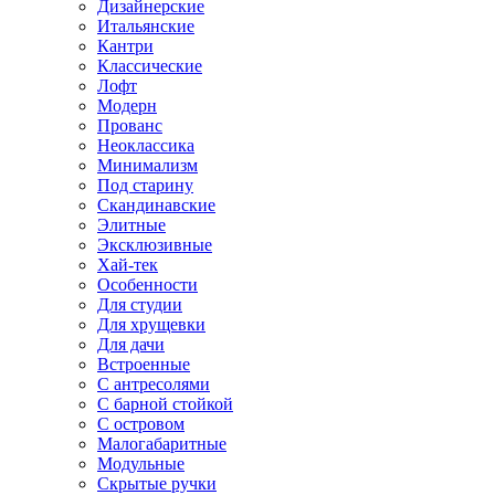
Дизайнерские
Итальянские
Кантри
Классические
Лофт
Модерн
Прованс
Неоклассика
Минимализм
Под старину
Скандинавские
Элитные
Эксклюзивные
Хай-тек
Особенности
Для студии
Для хрущевки
Для дачи
Встроенные
С антресолями
С барной стойкой
С островом
Малогабаритные
Модульные
Скрытые ручки