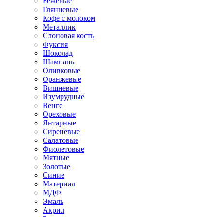
Бежевые
Глянцевые
Кофе с молоком
Металлик
Слоновая кость
Фуксия
Шоколад
Шампань
Оливковые
Оранжевые
Вишневые
Изумрудные
Венге
Ореховые
Янтарные
Сиреневые
Салатовые
Фиолетовые
Мятные
Золотые
Синие
Материал
МДФ
Эмаль
Акрил