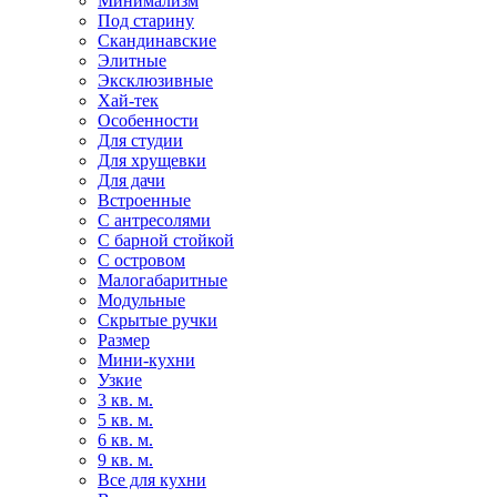
Минимализм
Под старину
Скандинавские
Элитные
Эксклюзивные
Хай-тек
Особенности
Для студии
Для хрущевки
Для дачи
Встроенные
С антресолями
С барной стойкой
С островом
Малогабаритные
Модульные
Скрытые ручки
Размер
Мини-кухни
Узкие
3 кв. м.
5 кв. м.
6 кв. м.
9 кв. м.
Все для кухни