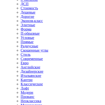
ДСП
Стоимость
Дешевые
Дорогие
Эконом-класс
Элитные
Форма
П-образные
Угловые
Прямые
Радиусные
Скошенные углы
Стиль
Современные
Евро
Английские
Дизайнерские
Итальянские
Кантри
Классические
Лофт
Модерн
Прованс
Неоклассика