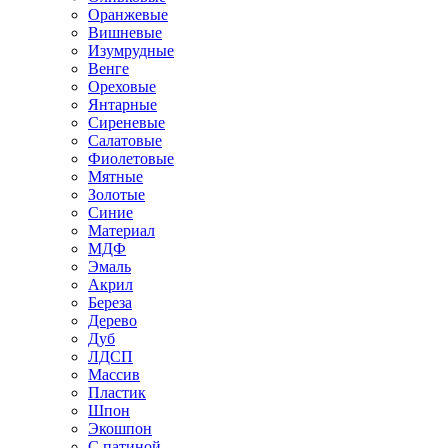
Оранжевые
Вишневые
Изумрудные
Венге
Ореховые
Янтарные
Сиреневые
Салатовые
Фиолетовые
Мятные
Золотые
Синие
Материал
МДФ
Эмаль
Акрил
Береза
Дерево
Дуб
ЛДСП
Массив
Пластик
Шпон
Экошпон
С патиной