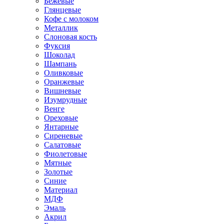
Бежевые
Глянцевые
Кофе с молоком
Металлик
Слоновая кость
Фуксия
Шоколад
Шампань
Оливковые
Оранжевые
Вишневые
Изумрудные
Венге
Ореховые
Янтарные
Сиреневые
Салатовые
Фиолетовые
Мятные
Золотые
Синие
Материал
МДФ
Эмаль
Акрил