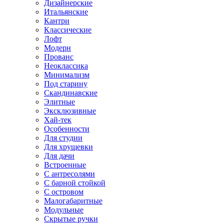
Дизайнерские
Итальянские
Кантри
Классические
Лофт
Модерн
Прованс
Неоклассика
Минимализм
Под старину
Скандинавские
Элитные
Эксклюзивные
Хай-тек
Особенности
Для студии
Для хрущевки
Для дачи
Встроенные
С антресолями
С барной стойкой
С островом
Малогабаритные
Модульные
Скрытые ручки