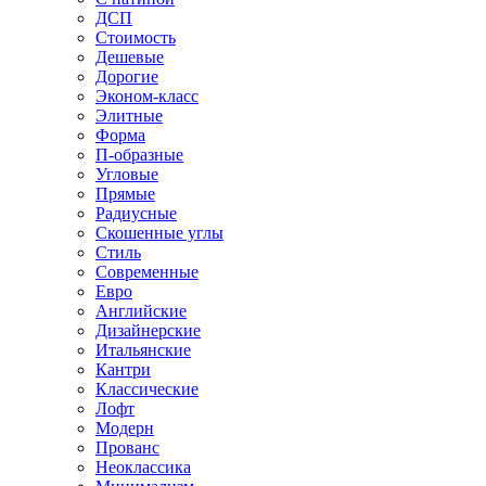
ДСП
Стоимость
Дешевые
Дорогие
Эконом-класс
Элитные
Форма
П-образные
Угловые
Прямые
Радиусные
Скошенные углы
Стиль
Современные
Евро
Английские
Дизайнерские
Итальянские
Кантри
Классические
Лофт
Модерн
Прованс
Неоклассика