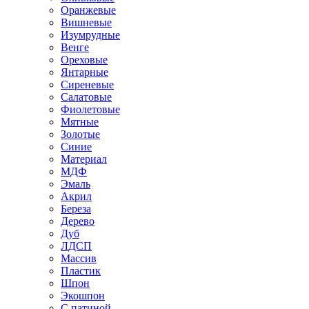
Оранжевые
Вишневые
Изумрудные
Венге
Ореховые
Янтарные
Сиреневые
Салатовые
Фиолетовые
Мятные
Золотые
Синие
Материал
МДФ
Эмаль
Акрил
Береза
Дерево
Дуб
ЛДСП
Массив
Пластик
Шпон
Экошпон
С патиной