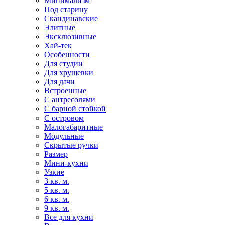
Минимализм
Под старину
Скандинавские
Элитные
Эксклюзивные
Хай-тек
Особенности
Для студии
Для хрущевки
Для дачи
Встроенные
С антресолями
С барной стойкой
С островом
Малогабаритные
Модульные
Скрытые ручки
Размер
Мини-кухни
Узкие
3 кв. м.
5 кв. м.
6 кв. м.
9 кв. м.
Все для кухни