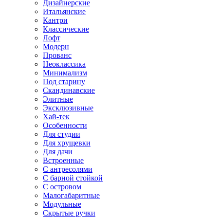
Дизайнерские
Итальянские
Кантри
Классические
Лофт
Модерн
Прованс
Неоклассика
Минимализм
Под старину
Скандинавские
Элитные
Эксклюзивные
Хай-тек
Особенности
Для студии
Для хрущевки
Для дачи
Встроенные
С антресолями
С барной стойкой
С островом
Малогабаритные
Модульные
Скрытые ручки