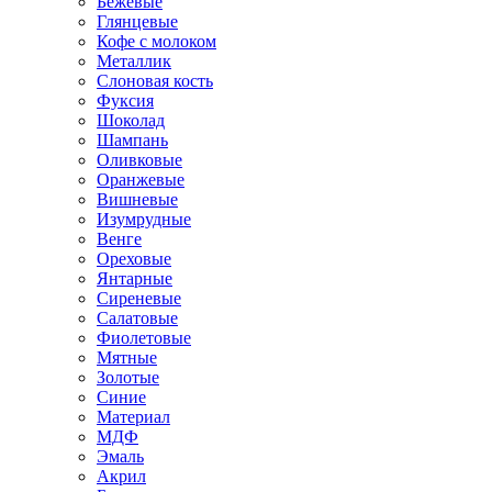
Бежевые
Глянцевые
Кофе с молоком
Металлик
Слоновая кость
Фуксия
Шоколад
Шампань
Оливковые
Оранжевые
Вишневые
Изумрудные
Венге
Ореховые
Янтарные
Сиреневые
Салатовые
Фиолетовые
Мятные
Золотые
Синие
Материал
МДФ
Эмаль
Акрил