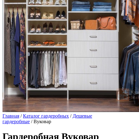
Главная
/
Каталог гардеробных
/
Дешевые
гардеробные
/ Вуковар
Гардеробная Вуковар