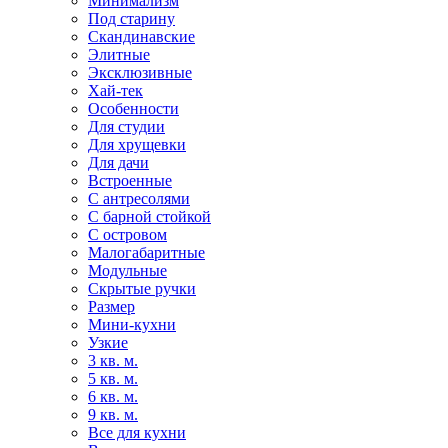
Минимализм
Под старину
Скандинавские
Элитные
Эксклюзивные
Хай-тек
Особенности
Для студии
Для хрущевки
Для дачи
Встроенные
С антресолями
С барной стойкой
С островом
Малогабаритные
Модульные
Скрытые ручки
Размер
Мини-кухни
Узкие
3 кв. м.
5 кв. м.
6 кв. м.
9 кв. м.
Все для кухни