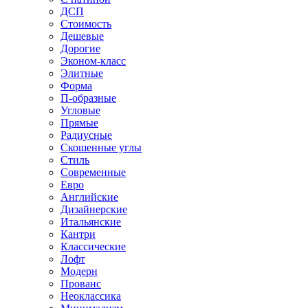
ДСП
Стоимость
Дешевые
Дорогие
Эконом-класс
Элитные
Форма
П-образные
Угловые
Прямые
Радиусные
Скошенные углы
Стиль
Современные
Евро
Английские
Дизайнерские
Итальянские
Кантри
Классические
Лофт
Модерн
Прованс
Неоклассика