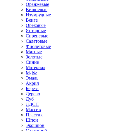
Оранжевые
Вишневые
Изумрудные
Венге
Ореховые
Янтарные
Сиреневые
Салатовые
Фиолетовые
Мятные
Золотые
Синие
Материал
МДФ
Эмаль
Акрил
Береза
Дерево
Дуб
ЛДСП
Массив
Пластик
Шпон
Экошпон
С патиной